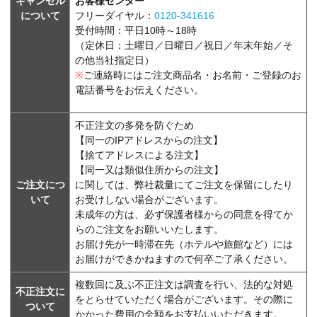
キャンセル
お客様センター
について
フリーダイヤル：
0120-341616
受付時間：平日10時～18時
（定休日：土曜日／日曜日／祝日／年末年始／そ
の他当社指定日）
※
ご連絡時にはご注文商品名・お名前・ご登録のお
電話番号をお伝えください。
不正注文の多発を防ぐため
【同一のIPアドレスからの注文】
【捨てアドレスによる注文】
【同一又は類似住所からの注文】
ご注文につ
に関しては、弊社裁量にてご注文を保留にしたり
いて
お受けしない場合がございます。
未成年の方は、必ず保護者様からの同意を得てか
らのご注文をお願いいたします。
お届け先が一時滞在先（ホテルや旅館など）には
お届けができかねますので何卒ご了承ください。
複数回に及ぶ不正注文は調査を行い、法的な対処
不正注文に
をとらせていただく場合がございます。その際に
ついて
かかった費用の全額をお支払いいただきます。